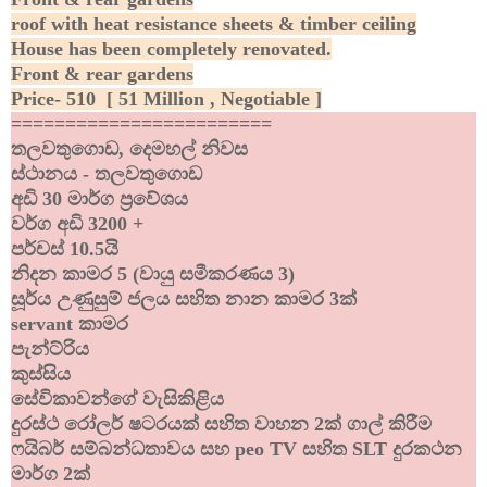
roof with heat resistance sheets & timber ceiling
House has been completely renovated.
Front & rear gardens
Price- 510 [ 51 Million , Negotiable ]
========================
තලවතුගොඩ, දෙමහල් නිවස
ස්ථානය - තලවතුගොඩ
අඩි 30 මාර්ග ප්
රවේශය
වර්ග අඩි 3200 +
පර්චස් 10.5යි
නිදන කාමර 5 (වායු සමීකරණය 3)
සූර්ය උණුසුම් ජලය සහිත නාන කාමර 3ක්
servant කාමර
පැන්ට්රිය
කුස්සිය
සේවිකාවන්ගේ වැසිකිළිය
දුරස්ථ රෝලර් ෂටරයක් ​​සහිත වාහන 2ක් ගාල් කිරීම
ෆයිබර් සම්බන්ධතාවය සහ peo TV සහිත SLT දුරකථන
මාර්ග 2ක්