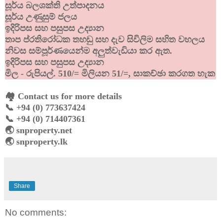
සූර්ය බලශක්ති උත්පාදනය
සූර්ය උණුසුම් ජලය
ඉදිරිපස සහ පසුපස උද්
යාන
තාප ප්රතිරෝධක තහඩු සහ දැව සිවිලිම සහිත වහලය
නිවස සම්පූර්ණයෙන්ම අලුත්වැඩියා කර ඇත.
ඉදිරිපස සහ පසුපස උද්
යාන
මිල - රුපියල්. 510/= මිලියන 51/=, සාකච්ඡා කරගත හැක
🏘️ Contact us for more details
📞 +94 (0) 773637424
📞 +94 (0) 714407361
🌏 snproperty.net
🌏 snproperty.lk
Share
No comments: