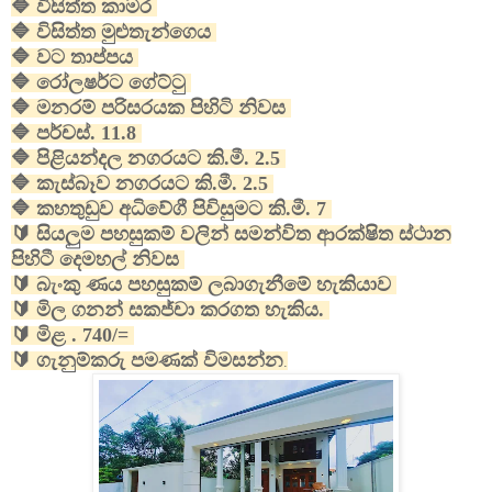
🔷 විසිත්ත කාමර
🔷 විසිත්ත මුළුතැන්ගෙය
🔷 වට තාප්පය
🔷 රෝලෂර්ට ගේට්ටු
🔷 මනරම් පරිසරයක පිහිටි නිවස
🔷 පර්චස්. 11.8
🔷 පිළියන්දල නගරයට කි.මී. 2.5
🔷 කැස්බෑව නගරයට කි.මී. 2.5
🔷 කහතුඩුව අධිවේගී පිවිසුමට කි.මී. 7
🔰 සියලුම පහසුකම් වලින් සමන්විත ආරක්ෂිත ස්ථාන
පිහිටී දෙමහල් නිවස
🔰 බැංකු ණය පහසුකම් ලබාගැනීමේ හැකියාව
🔰 මිල ගනන් සකජ්චා කරගත හැකිය.
🔰 මිළ . 740/=
🔰 ගැනුම්කරු පමණක් විමසන්න
.