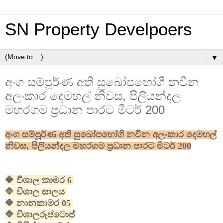
SN Property Develpoers
▼
අංග සම්පූර්ණ අති සුඛෝපභෝගී නවීන
අලංකාර දෙමහල් නිවස, පිලියන්දල
මහරගම ප්‍රධාන පාරට මීටර් 200
අංග සම්පූර්ණ
අති සුඛෝපභෝගී
නවීන අලංකාර දෙමහල්
නිවස, පිලියන්දල මහරගම ප්‍රධාන පාරට මීටර් 200
🔷
විශාල
කාමර 6
🔷 විශාල සාලය
🔷 නානකාමර 05
🔷
විශාල
රූප්ටොප්