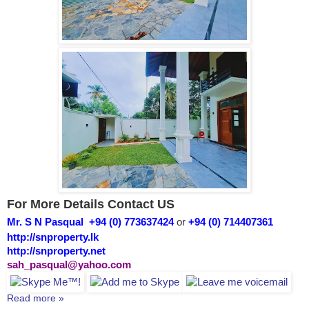
For More Details Contact US
Mr. S N Pasqual +94 (0) 773637424
or
+94 (0) 714407361
http://snproperty.lk
http://snproperty.net
sah_pasqual@yahoo.com
Read more »