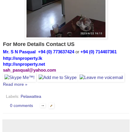
For More Details Contact US
Mr. S N Pasqual +94 (0) 773637424
or
+94 (0) 714407361
http://snproperty.lk
http://snproperty.net
sah_pasqual@yahoo.com
Read more »
Labels:
Pelawattea
0 comments