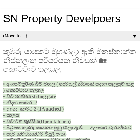
SN Property Develpoers
▼
කුඹුරු යායකට මුහුණලා ඇති මනස්කාන්ත
නිස්කලංක පරිසරයක නිවසක් 🏡
කොට්ටාව තලගල
• අංගසම්පූර්ණ බිම් මහල ( දෙමහල් නිවසක් සදහා සැලසුම් කළ
) කොට්ටාව තලගල
• වට තාප්පය sliding gate
• නිදන කාමර 2
• නාන කාමර 2 (1Attached )
• සාලය
• විවෘර්ත කුස්සිය(Open kitchen)
• පිටුපස කුඹුරු යායකට මුහුණලා ඇති අලංකාර වැරැන්ඩාව
• සෑම කමරයකටම විදුලි පංකා