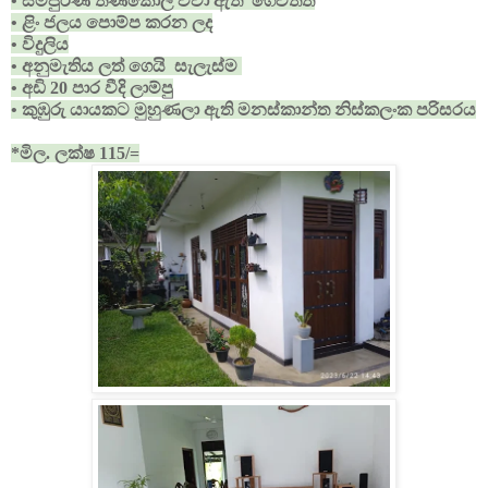
• සම්පුර්ණ තණකොල වවා ඇති ගෙවත්ත
• ළිං ජලය පොම්ප කරන ලද
• විදුලිය
• අනුමැතිය ලත් ගෙයි සැලැස්ම
• අඩි 20 පාර වීදි ලාම්පු
• කුඹුරු යායකට මුහුණලා ඇති මනස්කාන්ත නිස්කලංක පරිසරය
*මිල. ලක්ෂ 115/=